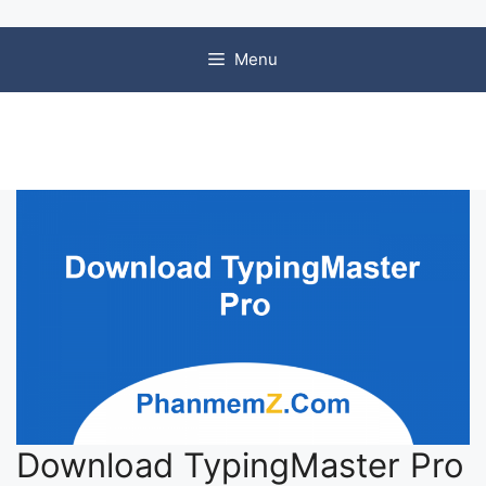
Chuyển đến nội dung
Menu
Download TypingMaster Pro