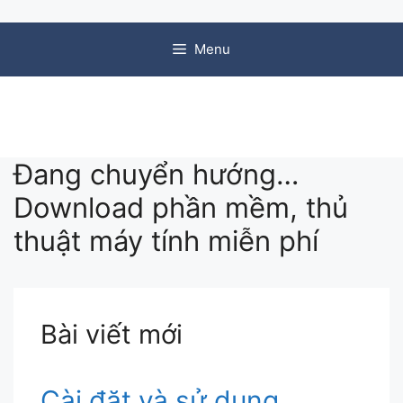
Chuyển đến nội dung
Menu
Đang chuyển hướng…
Download phần mềm, thủ
thuật máy tính miễn phí
Bài viết mới
Cài đặt và sử dụng