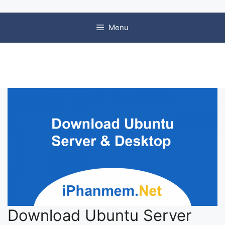
Chuyển đến nội dung
Menu
Download Ubuntu Server