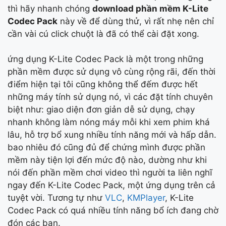
thì hãy nhanh chóng
download phần mềm K-Lite
Codec Pack
này về để dùng thử, vì rất nhẹ nên chỉ
cần vài cú click chuột là đã có thể cài đặt xong.
ứng dụng K-Lite Codec Pack là một trong những
phần mềm được sử dụng vô cùng rộng rãi, đến thời
điểm hiện tại tôi cũng không thể đếm được hết
những máy tính sử dụng nó, vì các đặt tính chuyên
biệt như: giao diện đơn giản dễ sử dụng, chạy
nhanh không làm nóng máy mỗi khi xem phim khá
lâu, hỗ trợ bổ xung nhiều tính năng mới và hấp dẫn.
bao nhiêu đó cũng đủ để chứng mình được phần
mềm này tiện lợi đến mức độ nào, dường như khi
nói đến phần mềm chơi video thì người ta liên nghĩ
ngay đến K-Lite Codec Pack, một ứng dụng trên cả
tuyệt vời. Tương tự như
VLC
,
KMPlayer
, K-Lite
Codec Pack có quá nhiều tính năng bổ ích đang chờ
đón các bạn.