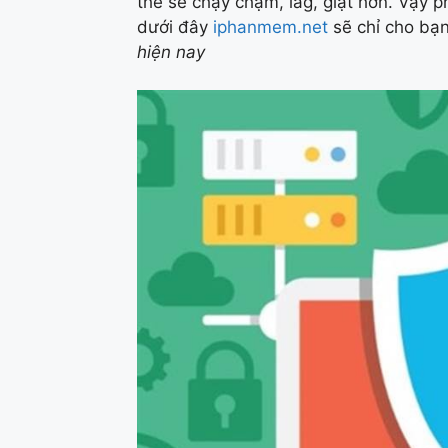
thể sẽ chạy chậm, lag, giật hơn. Vậy p
dưới đây
iphanmem.net
sẽ chỉ cho bạ
hiện nay