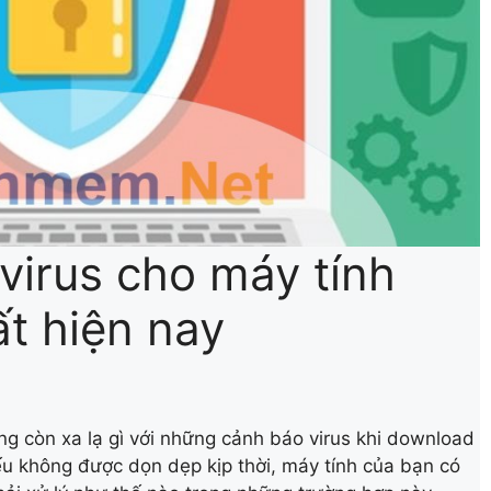
virus cho máy tính
ất hiện nay
g còn xa lạ gì với những cảnh báo virus khi download
 Nếu không được dọn dẹp kịp thời, máy tính của bạn có