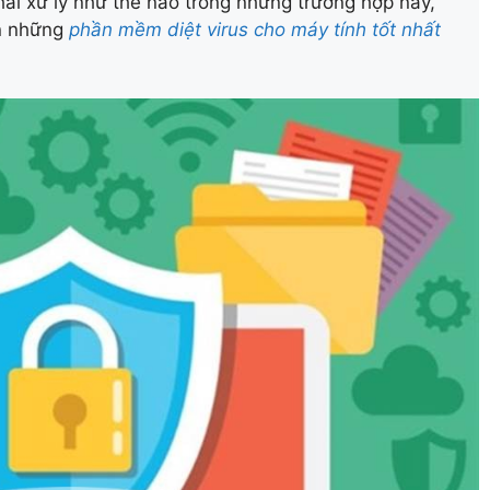
hải xử lý như thế nào trong những trường hợp này,
n những
phần mềm diệt virus cho máy tính tốt nhất