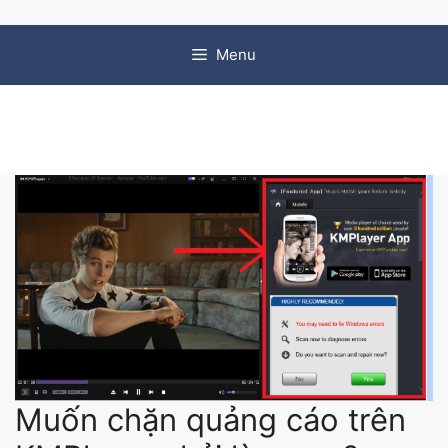
Chuyển đến nội dung
Menu
Muốn chặn quảng cáo trên