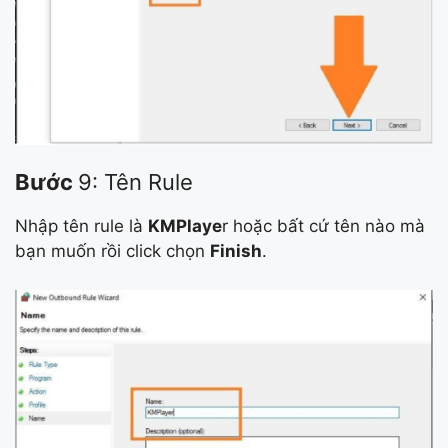
Bước
9: Tên Rule
Nhập tên rule là
KMPlaye
r hoặc bất cứ tên nào mà
bạn muốn rồi click chọn
Finish
.