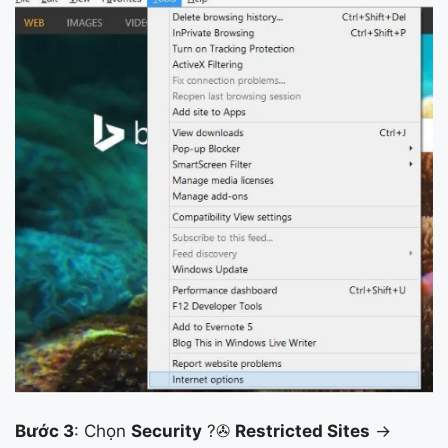
Bước 3
: Chọn
Security
?✇
Restricted Sites
->