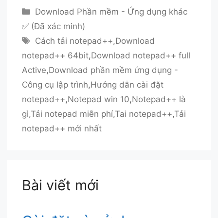
Danh
Download Phần mềm - Ứng dụng khác
mục
✅ (Đã xác minh)
Thẻ
Cách tải notepad++
,
Download
notepad++ 64bit
,
Download notepad++ full
Active
,
Download phần mềm ứng dụng -
Công cụ lập trình
,
Hướng dẫn cài đặt
notepad++
,
Notepad win 10
,
Notepad++ là
gì
,
Tải notepad miễn phí
,
Tai notepad++
,
Tải
notepad++ mới nhất
Bài viết mới