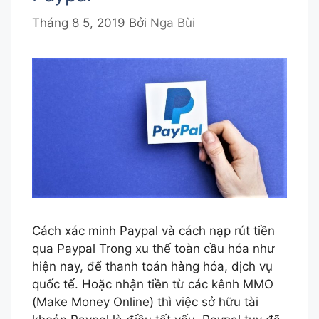
Tháng 8 5, 2019
Bởi
Nga Bùi
Cách xác minh Paypal và cách nạp rút tiền
qua Paypal Trong xu thế toàn cầu hóa như
hiện nay, để thanh toán hàng hóa, dịch vụ
quốc tế. Hoặc nhận tiền từ các kênh MMO
(Make Money Online) thì việc sở hữu tài