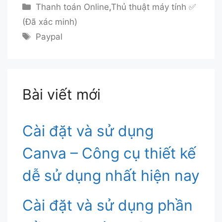
Danh
Thanh toán Online
,
Thủ thuật máy tính ✅
mục
(Đã xác minh)
Thẻ
Paypal
Bài viết mới
Cài đặt và sử dụng
Canva – Công cụ thiết kế
dễ sử dụng nhất hiện nay
Cài đặt và sử dụng phần