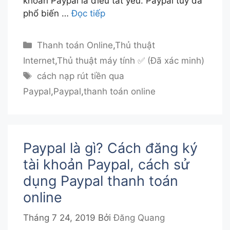
khoản Paypal là điều tất yếu. Paypal tuy đã
phổ biến …
Đọc tiếp
Danh
Thanh toán Online
,
Thủ thuật
mục
Internet
,
Thủ thuật máy tính ✅ (Đã xác minh)
Thẻ
cách nạp rút tiền qua
Paypal
,
Paypal
,
thanh toán online
Paypal là gì? Cách đăng ký
tài khoản Paypal, cách sử
dụng Paypal thanh toán
online
Tháng 7 24, 2019
Bởi
Đăng Quang