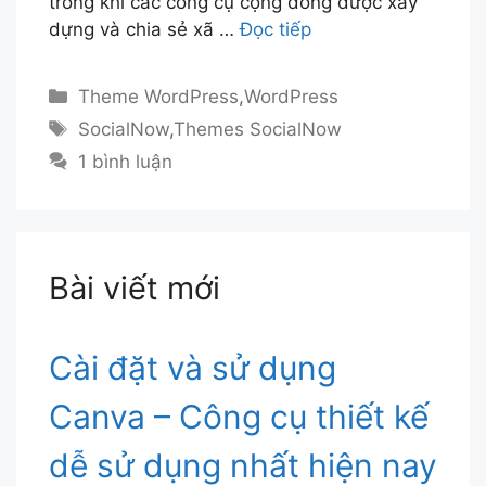
trong khi các công cụ cộng đồng được xây
dựng và chia sẻ xã …
Đọc tiếp
Danh
Theme WordPress
,
WordPress
mục
Thẻ
SocialNow
,
Themes SocialNow
1 bình luận
Bài viết mới
Cài đặt và sử dụng
Canva – Công cụ thiết kế
dễ sử dụng nhất hiện nay