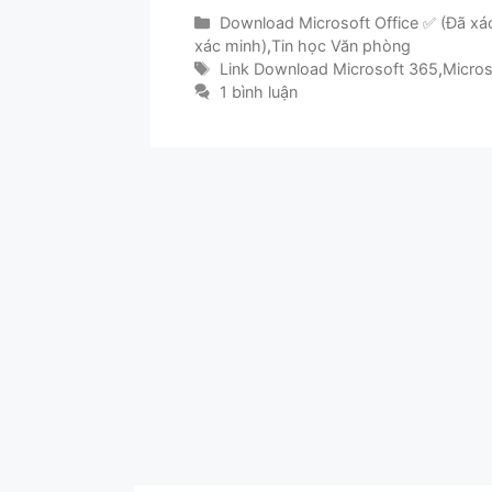
Danh
Download Microsoft Office ✅ (Đã xá
mục
xác minh)
,
Tin học Văn phòng
Thẻ
Link Download Microsoft 365
,
Micros
1 bình luận