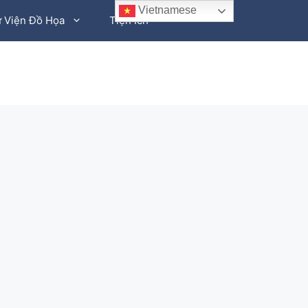
Vietnamese
 Viện Đồ Họa
Tiện Ích