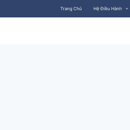
Chuyển
Trang Chủ
Hệ Điều Hành
đến
nội
dung