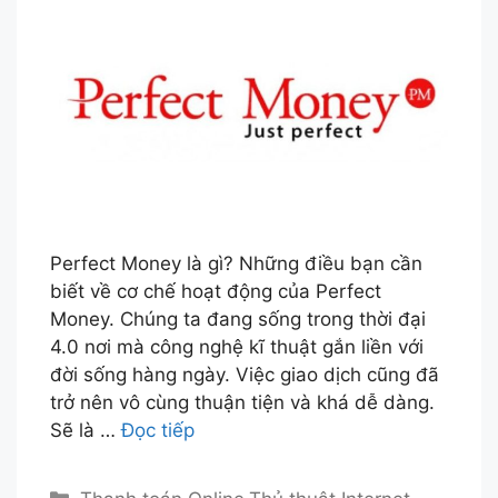
Perfect Money là gì? Những điều bạn cần
biết về cơ chế hoạt động của Perfect
Money. Chúng ta đang sống trong thời đại
4.0 nơi mà công nghệ kĩ thuật gắn liền với
đời sống hàng ngày. Việc giao dịch cũng đã
trở nên vô cùng thuận tiện và khá dễ dàng.
Sẽ là …
Đọc tiếp
Danh