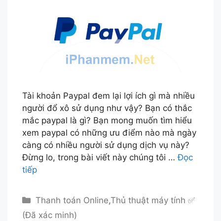
Tài khoản Paypal đem lại lợi ích gì mà nhiều
người đổ xô sử dụng như vậy? Bạn có thắc
mắc paypal là gì? Bạn mong muốn tìm hiểu
xem paypal có những ưu điểm nào mà ngày
càng có nhiều người sử dụng dịch vụ này?
Đừng lo, trong bài viết này chúng tôi …
Đọc
tiếp
Danh
Thanh toán Online
,
Thủ thuật máy tính ✅
mục
(Đã xác minh)