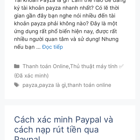
ký tài khoản payza nhanh nhất? Có lẽ thời
gian gần đây bạn nghe nói nhiều đến tài
khoản payza phải không nào? Đây là một
ứng dụng rất phổ biến hiện nay, được rất
nhiều người quan tâm và sử dụng! Nhưng
nếu bạn …
Đọc tiếp
Danh
Thanh toán Online
,
Thủ thuật máy tính ✅
mục
(Đã xác minh)
Thẻ
payza
,
payza là gì
,
thanh toán online
Cách xác minh Paypal và
cách nạp rút tiền qua
Paypal