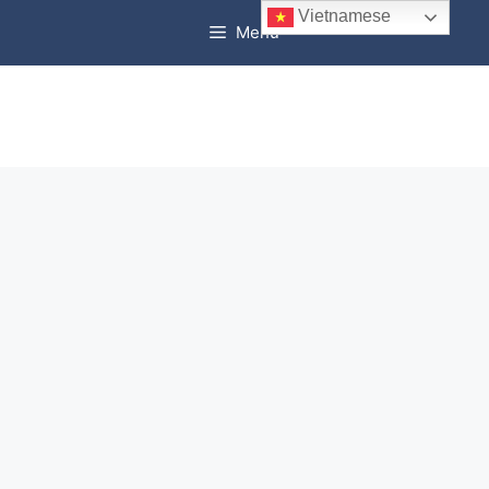
Chuyển
Vietnamese
Menu
đến
nội
dung