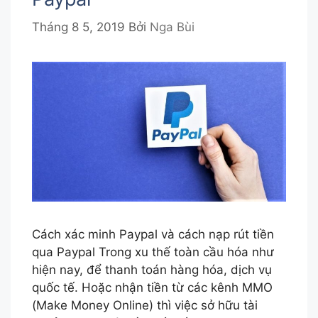
Tháng 8 5, 2019
Bởi
Nga Bùi
Cách xác minh Paypal và cách nạp rút tiền
qua Paypal Trong xu thế toàn cầu hóa như
hiện nay, để thanh toán hàng hóa, dịch vụ
quốc tế. Hoặc nhận tiền từ các kênh MMO
(Make Money Online) thì việc sở hữu tài