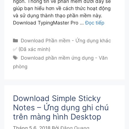
ngón. Thông tin về phần mềm dưới đây sẽ
giúp bạn hiểu hơn về cách thức hoạt động
và sử dụng thành thạo phần mềm này.
Download TypingMaster Pro …
Đọc tiếp
Danh
Download Phần mềm - Ứng dụng khác
mục
✅ (Đã xác minh)
Thẻ
Download phần mềm ứng dụng - Văn
phòng
Download Simple Sticky
Notes – Ứng dụng ghi chú
trên màng hình Desktop
Tháng 5 6, 2018
Bởi
Đăng Quang