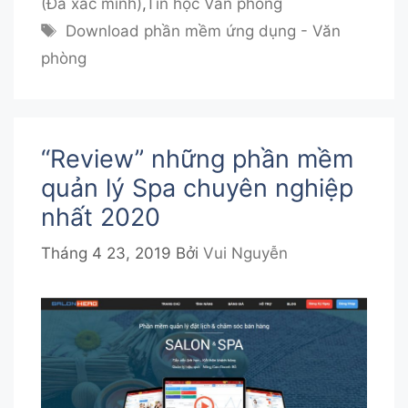
(Đã xác minh)
,
Tin học Văn phòng
Thẻ
Download phần mềm ứng dụng - Văn
phòng
“Review” những phần mềm
quản lý Spa chuyên nghiệp
nhất 2020
Tháng 4 23, 2019
Bởi
Vui Nguyễn