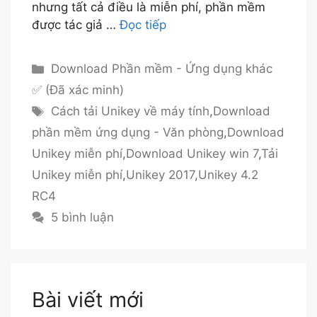
nhưng tất cả điều là miễn phí, phần mềm
được tác giả …
Đọc tiếp
Danh
Download Phần mềm - Ứng dụng khác
mục
✅ (Đã xác minh)
Thẻ
Cách tải Unikey về máy tính
,
Download
phần mềm ứng dụng - Văn phòng
,
Download
Unikey miễn phí
,
Download Unikey win 7
,
Tải
Unikey miễn phí
,
Unikey 2017
,
Unikey 4.2
RC4
5 bình luận
Bài viết mới