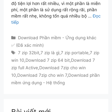
độ tiện lợi hơn rất nhiều, vì một phần là miễn
phí, một phần là sử dụng rất rộng rãi, phần
mềm rất nhẹ, không tốn quá nhiều bộ …
Đọc
tiếp
Danh
Download Phần mềm - Ứng dụng khác
mục
✅ (Đã xác minh)
Thẻ
7 zip 32bit
,
7 zip là gì
,
7 zip portable
,
7 zip
win 10
,
Download 7 zip 64 bit
,
Download 7
zip full Active
,
Download 7zip cho win
10
,
Download 7zip cho win 7
,
Download phần
mềm ứng dụng - Hệ thống
Bài viết mới