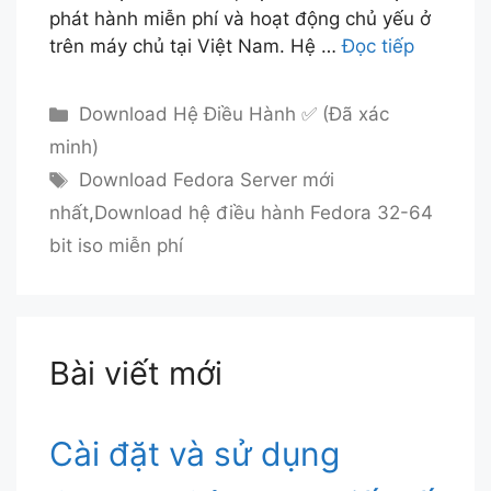
phát hành miễn phí và hoạt động chủ yếu ở
trên máy chủ tại Việt Nam. Hệ …
Đọc tiếp
Danh
Download Hệ Điều Hành ✅ (Đã xác
mục
minh)
Thẻ
Download Fedora Server mới
nhất
,
Download hệ điều hành Fedora 32-64
bit iso miễn phí
Bài viết mới
Cài đặt và sử dụng