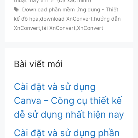
thuật máy tính ✅ (Đã xác minh)
Thẻ
Download phần mềm ứng dụng - Thiết
kế đồ họa
,
download XnConvert
,
hướng dẫn
XnConvert
,
tải XnConvert
,
XnConvert
Bài viết mới
Cài đặt và sử dụng
Canva – Công cụ thiết kế
dễ sử dụng nhất hiện nay
Cài đặt và sử dụng phần