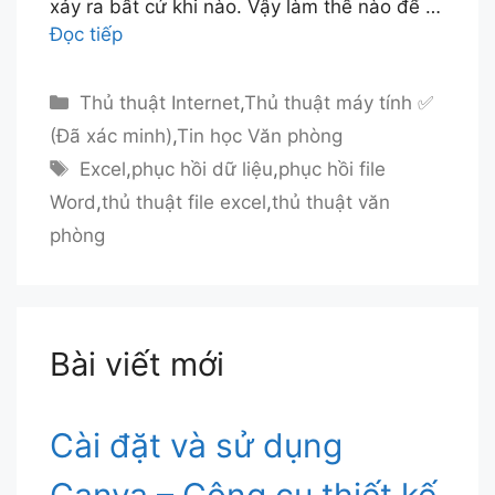
xảy ra bất cứ khi nào. Vậy làm thế nào để …
Đọc tiếp
Danh
Thủ thuật Internet
,
Thủ thuật máy tính ✅
mục
(Đã xác minh)
,
Tin học Văn phòng
Thẻ
Excel
,
phục hồi dữ liệu
,
phục hồi file
Word
,
thủ thuật file excel
,
thủ thuật văn
phòng
Bài viết mới
Cài đặt và sử dụng
Canva – Công cụ thiết kế