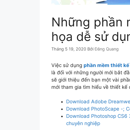
Những phần m
họa dễ sử dụ
Tháng 5 19, 2020
Bởi
Đăng Quang
Việc sử dụng
phần mềm thiết kế
là đối với những người mới bắt đ
sẽ giới thiệu đến bạn một vài p
mới tham gia tìm hiểu về thiết k
Download Adobe Dreamweav
Download PhotoScape -; Cô
Download Photoshop CS6 3
chuyên nghiệp