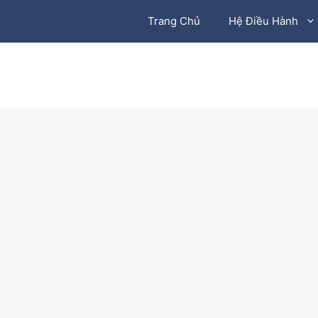
Chuyển
Trang Chủ
Hệ Điều Hành
đến
nội
dung