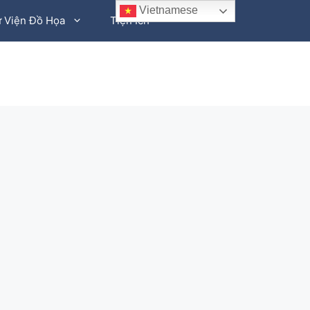
Vietnamese
 Viện Đồ Họa
Tiện Ích