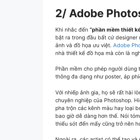
2/ Adobe Phot
Khi nhắc đến
“phần mềm thiết kế
bật ra trong đầu bất cứ designer 
ảnh và đồ họa ưu việt.
Adobe Ph
nhà thiết kế đồ họa mà còn là ngh
Phần mềm cho phép người dùng th
thông đa dạng như poster, áp phíc
Với nhiếp ảnh gia, họ sẽ rất hài l
chuyên nghiệp của Photoshop. Hiệ
pha trộn các kênh màu hay loại
bao giờ dễ dàng hơn thế. Nói tóm
thiếu sót đến mấy cũng trở nên h
Ngoài ra, các artist có thể tạo v