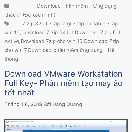
Danh mục
Download Phần mềm - Ứng dụng
khác ✅ (Đã xác minh)
Thẻ
7 zip 32bit
,
7 zip là gì
,
7 zip portable
,
7 zip
win 10
,
Download 7 zip 64 bit
,
Download 7 zip full
Active
,
Download 7zip cho win 10
,
Download 7zip
cho win 7
,
Download phần mềm ứng dụng - Hệ
thống
Download VMware Workstation
Full Key- Phần mềm tạo máy ảo
tốt nhất
Tháng 1 6, 2018
Bởi
Đăng Quang