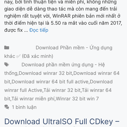
nay, bởi tính thuận tiện và miễn phí, không những
giao diện dễ dàng thao tác mà còn mang đến trải
nghiệm rất tuyệt vời, WinRAR phiên bản mới nhất ở
thời điểm hiện tại là 5.50 ra mắt vào cuối năm 2017,
được fix …
Đọc tiếp
Danh mục
Download Phần mềm - Ứng dụng
khác ✅ (Đã xác minh)
Thẻ
Download phần mềm ứng dụng - Hệ
thống
,
Download winrar 32 bit
,
Download winrar 64
bit
,
Download winrar 64 bit full active
,
Download
winrar full Active
,
Tải winrar 32 bit
,
Tải winrar 64
bit
,
Tải winrar miễn phí
,
Winrar 32 bit win 7
1 bình luận
Download UltraISO Full CDkey –