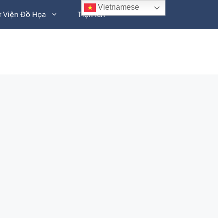
Vietnamese
 Viện Đồ Họa
Tiện Ích