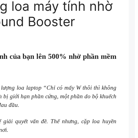
g loa máy tính nhờ
und Booster
ính của bạn lên 500% nhờ phần mềm
lượng loa laptop “Chỉ có mấy W thôi thì không
h bị giới hạn phần cứng, một phần do bộ khuếch
đau đầu.
ể giải quyết vấn đề. Thế nhưng, cặp loa huyền
nơi.