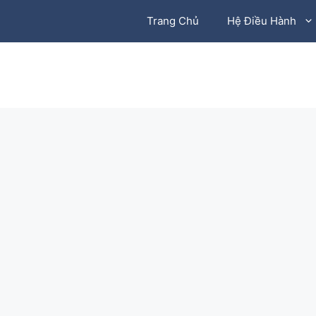
Chuyển
Trang Chủ
Hệ Điều Hành
đến
nội
dung